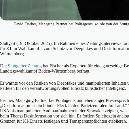
David Fischer, Managing Partner bei Politagents, wurde von der Stutt
Stuttgart (19. Oktober 2025): Im Rahmen eines Zeitungsinterviews ford
für KI im Wahlkampf – zum Schutz vor Deepfakes und Desinformatio
Württemberg.
Die
Stuttgarter Zeitung
hat Fischer als Experten für eine ganzseitige 
Landtagswahlkampf Baden-Württemberg befragt.
Er warnte vor den Risiken von Deepfakes und manipulierten Inhalten un
Parteien für den verantwortungsvollen Einsatz künstlicher Intelligenz.
Fischer, Managing Partner bei Politagents und ehemaliger Pressesprecher
„Desinformation ist ein blinder Fleck in den Parteizentralen im Land
USA bis manipulierten Audioaufnahmen in der Slowakei zeigten, was 
beim Thema Desinformation vor sich hin. Er fordert Spielregeln analo
Grenzen für KI-Einsatz festlegen und Transparenzpflichten etablieren.