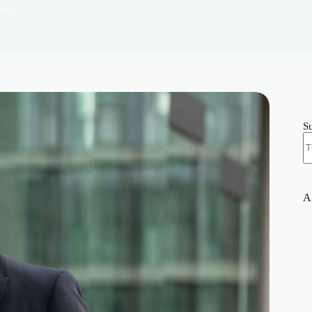
ien
S
A